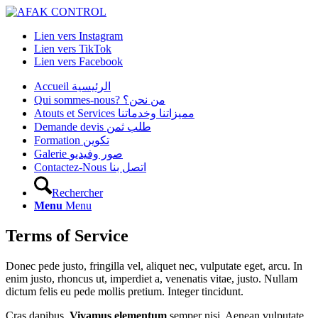
Lien vers Instagram
Lien vers TikTok
Lien vers Facebook
Accueil الرئيسية
Qui sommes-nous? من نحن؟
Atouts et Services مميزاتنا وخدماتنا
Demande devis طلب ثمن
Formation تكوين
Galerie صور وفيديو
Contactez-Nous اتصل بنا
Rechercher
Menu
Menu
Terms of Service
Donec pede justo, fringilla vel, aliquet nec, vulputate eget, arcu. In
enim justo, rhoncus ut, imperdiet a, venenatis vitae, justo. Nullam
dictum felis eu pede mollis pretium. Integer tincidunt.
Cras dapibus.
Vivamus elementum
semper nisi. Aenean vulputate